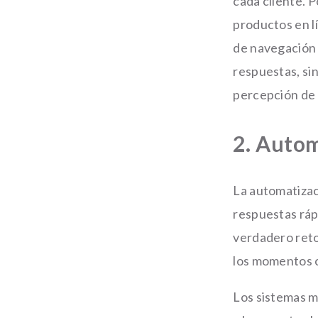
cada cliente. 
productos en l
de navegación 
respuestas, si
percepción de 
2. Autom
La automatizac
respuestas rápi
verdadero reto
los momentos c
Los sistemas m