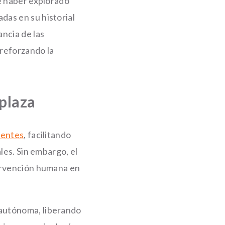
de haber explorado
das en su historial
ncia de las
 reforzando la
plaza
ientes
, facilitando
les. Sin embargo, el
tervención humana en
 autónoma, liberando