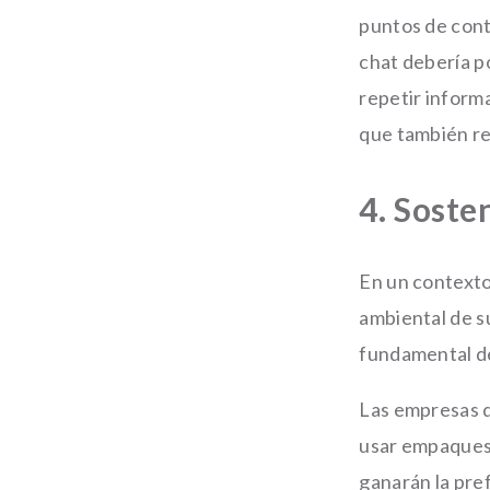
puntos de conta
chat debería p
repetir informa
que también re
4. Soste
En un contexto
ambiental de su
fundamental de
Las empresas q
usar empaques r
ganarán la pre