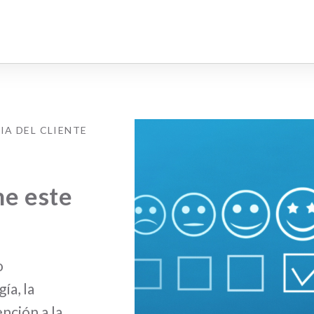
IA DEL CLIENTE
r
ne este
o
ía, la
nción a la