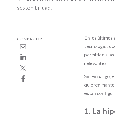
sostenibilidad.
En los últimos
COMPARTIR
tecnológicas co
permitido a la
relevantes.
Sin embargo, el
quieren manten
están configu
1. La hi