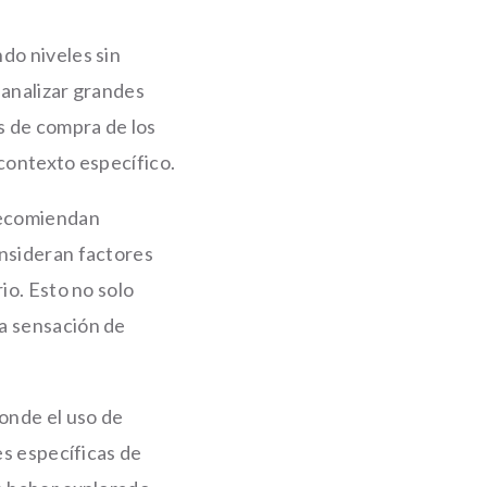
do niveles sin
 analizar grandes
s de compra de los
 contexto específico.
 recomiendan
onsideran factores
io. Esto no solo
na sensación de
donde el uso de
es específicas de