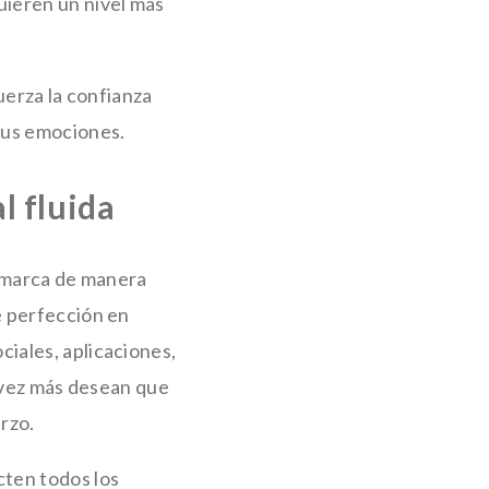
uieren un nivel más
uerza la confianza
sus emociones.
l fluida
a marca de manera
e perfección en
iales, aplicaciones,
a vez más desean que
rzo.
cten todos los