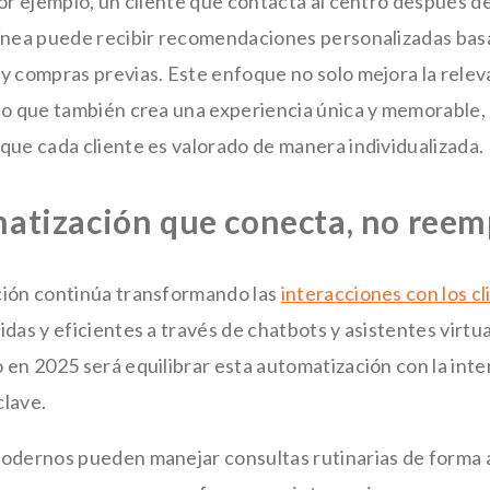
Por ejemplo, un cliente que contacta al centro después 
ínea puede recibir recomendaciones personalizadas basa
y compras previas. Este enfoque no solo mejora la releva
no que también crea una experiencia única y memorable,
que cada cliente es valorado de manera individualizada.
atización que conecta, no reem
ión continúa transformando las
interacciones con los cl
das y eficientes a través de chatbots y asistentes virtua
 en 2025 será equilibrar esta automatización con la in
lave.
odernos pueden manejar consultas rutinarias de forma