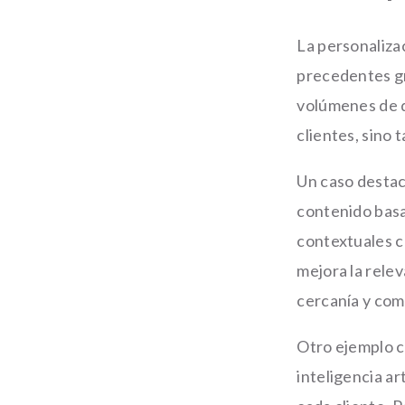
La personaliza
precedentes gr
volúmenes de d
clientes, sino
Un caso destac
contenido basa
contextuales co
mejora la rele
cercanía y comp
Otro ejemplo c
inteligencia ar