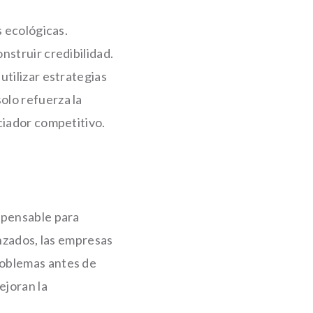
s ecológicas.
nstruir credibilidad.
utilizar estrategias
olo refuerza la
ciador competitivo.
spensable para
anzados, las empresas
roblemas antes de
ejoran la