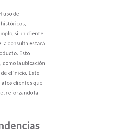
el uso de
 históricos,
mplo, si un cliente
 la consulta estará
roducto. Esto
, como la ubicación
e el inicio. Este
a los clientes que
e, reforzando la
endencias