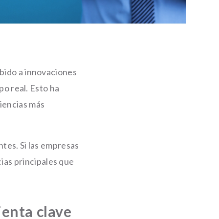
ebido a innovaciones
mpo real. Esto ha
riencias más
ntes. Si las empresas
as principales que
ienta clave