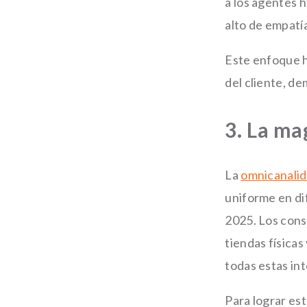
a los agentes 
alto de empatí
Este enfoque hí
del cliente, d
3. La ma
La
omnicanali
uniforme en di
2025. Los cons
tiendas física
todas estas in
Para lograr es